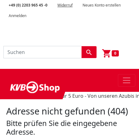
+49 (0) 2203 965 45 -0
Widerruf
Neues Konto erstellen
Anmelden
shopping_cart
search
0
Schultüten-Unikate für 5 Euro - Von unseren Azubis in H
Adresse nicht gefunden (404)
Bitte prüfen Sie die eingegebene
Adresse.