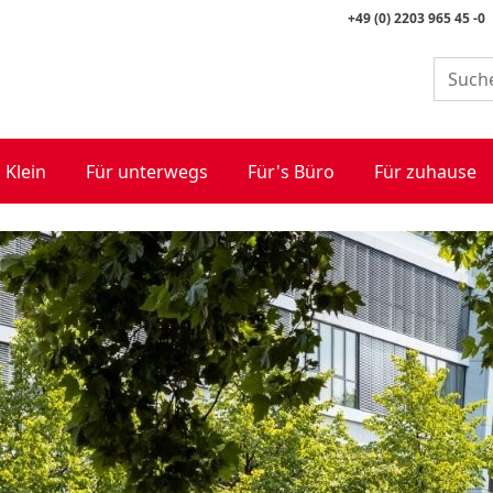
+49 (0) 2203 965 45 -0
 Klein
Für unterwegs
Für's Büro
Für zuhause
Schultü