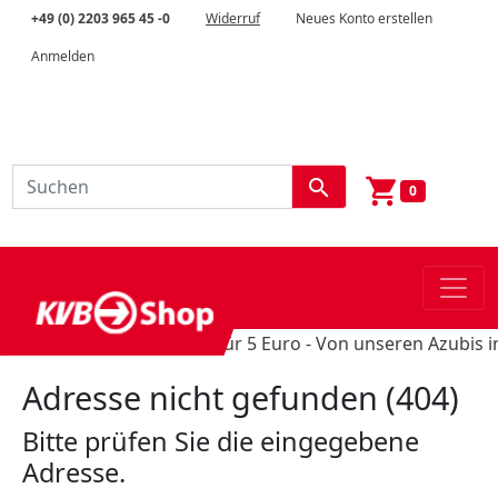
+49 (0) 2203 965 45 -0
Widerruf
Neues Konto erstellen
Anmelden
shopping_cart
search
0
Schultüten-Unikate für 5 Euro - Von unseren Azubis in H
Adresse nicht gefunden (404)
Bitte prüfen Sie die eingegebene
Adresse.